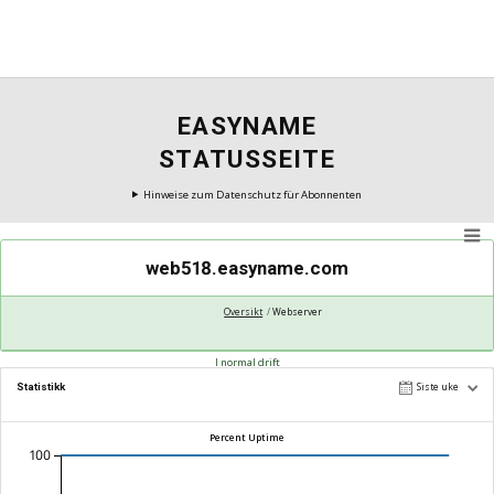
EASYNAME
STATUSSEITE
Hinweise zum Datenschutz für Abonnenten
web518.easyname.com
Oversikt
Webserver
I normal drift
Statistikk
Siste uke
Percent Uptime
100