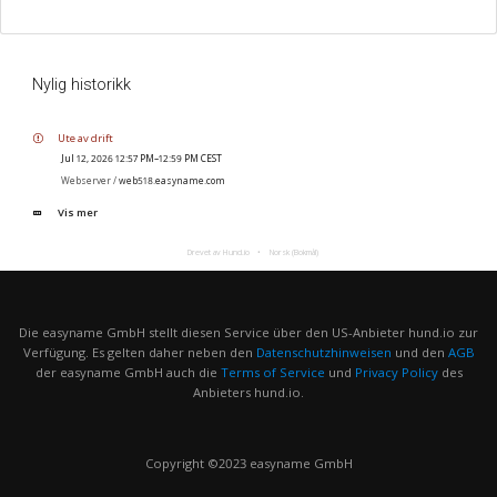
Nylig historikk
Ute av drift
Jul 12, 2026 12:57 PM–12:59 PM CEST
Webserver /
web518.easyname.com
Vis mer
Drevet av Hund.io
Norsk (Bokmål)
Die easyname GmbH stellt diesen Service über den US-Anbieter hund.io zur
Verfügung. Es gelten daher neben den
Datenschutzhinweisen
und den
AGB
der easyname GmbH auch die
Terms of Service
und
Privacy Policy
des
Anbieters hund.io.
Copyright ©2023 easyname GmbH