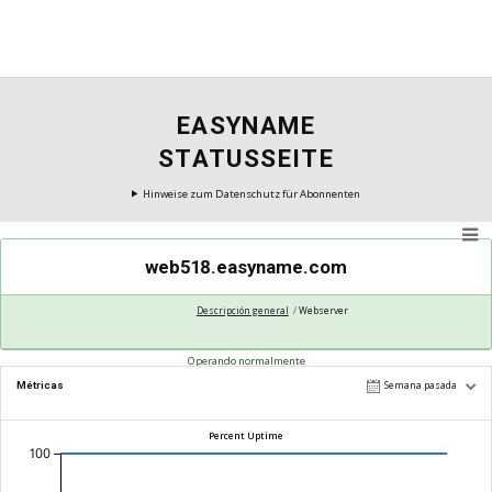
EASYNAME
STATUSSEITE
Hinweise zum Datenschutz für Abonnenten
web518.easyname.com
Descripción general
Webserver
Operando normalmente
Métricas
Semana pasada
Percent Uptime
100