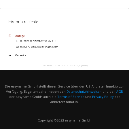
Historia reciente
Outage
Jul 12, 2026 12:57 PM–12:59 PM CEST
Webserver /
web518.easyname.com
Ver más
Desarrollado por Hund.io
Español (Argentina)
Die easyname GmbH stellt diesen Service über den US-Anbieter hund.io zur
Verfügung. Es gelten daher neben den
Datenschutzhinweisen
und den
AGB
der easyname GmbH auch die
Terms of Service
und
Privacy Policy
des
Anbieters hund.io.
Copyright ©2023 easyname GmbH