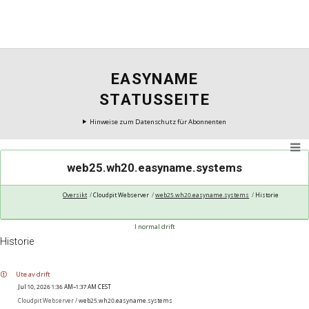
EASYNAME
STATUSSEITE
Hinweise zum Datenschutz für Abonnenten
web25.wh20.easyname.systems
Oversikt
Cloudpit Webserver
web25.wh20.easyname.systems
Historie
I normal drift
Historie
Ute av drift
Jul 10, 2026 1:36 AM–1:37 AM CEST
Cloudpit Webserver /
web25.wh20.easyname.systems