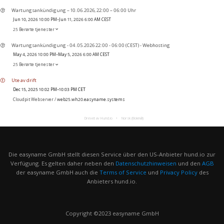
Wartungsankündigung – 10.06.2026, 22:00 – 06:00 Uhr
Jun 10, 2026 10:00 PM–Jun 11, 2026 6:00 AM CEST
25 Berørte tjenester
Wartungsankündigung - 04.05.2026 22:00 - 06:00 (CEST) - Webhosting
May 4, 2026 10:00 PM–May 5, 2026 6:00 AM CEST
25 Berørte tjenester
Ute av drift
Dec 15, 2025 10:02 PM–10:03 PM CET
Cloudpit Webserver /
web25.wh20.easyname.systems
Drevet av Hund.io
Norsk (Bokmål)
Die easyname GmbH stellt diesen Service über den US-Anbieter hund.io zur
Verfügung. Es gelten daher neben den
Datenschutzhinweisen
und den
AGB
der easyname GmbH auch die
Terms of Service
und
Privacy Policy
des
Anbieters hund.io.
Copyright ©2023 easyname GmbH