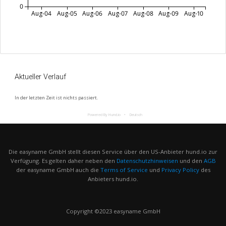
0
Aug-04
Aug-05
Aug-06
Aug-07
Aug-08
Aug-09
Aug-10
Aktueller Verlauf
In der letzten Zeit ist nichts passiert.
Powered By Hund.io
Deutsch
Die easyname GmbH stellt diesen Service über den US-Anbieter hund.io zur
Verfügung. Es gelten daher neben den
Datenschutzhinweisen
und den
AGB
der easyname GmbH auch die
Terms of Service
und
Privacy Policy
des
Anbieters hund.io.
Copyright ©2023 easyname GmbH