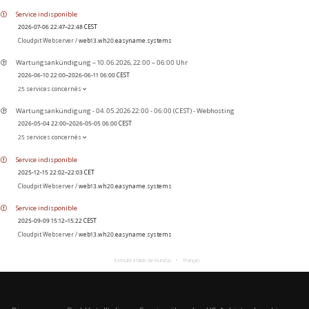
Service indisponible
2026-07-06 22:47–22:48 CEST
Cloudpit Webserver /
web13.wh20.easyname.systems
Wartungsankündigung – 10.06.2026, 22:00 – 06:00 Uhr
2026-06-10 22:00–2026-06-11 06:00 CEST
25 services concernés
Wartungsankündigung - 04.05.2026 22:00 - 06:00 (CEST) - Webhosting
2026-05-04 22:00–2026-05-05 06:00 CEST
25 services concernés
Service indisponible
2025-12-15 22:02–22:03 CET
Cloudpit Webserver /
web13.wh20.easyname.systems
Service indisponible
2025-09-09 15:12–15:22 CEST
Cloudpit Webserver /
web13.wh20.easyname.systems
Exécuté à l’aide de Hund.io
Français