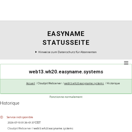
EASYNAME
STATUSSEITE
Hinweise zum Datenschutz für Abonnenten
web13.wh20.easyname.systems
Accueil
Cloudpit Webserver
web13.wh20.easyname.systems
Historique
Fonctionne normalement
Historique
Service indisponible
2026-07-10 01:36–01:37 CEST
Cloudpit Webserver /
web13.wh20.easyname.systems