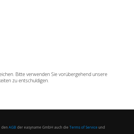
rreichen. Bitte verwenden Sie vorübergehend unsere
eiten zu entschuldigen.
 den
AGB
der easyname GmbH auch die
Terms of Service
und