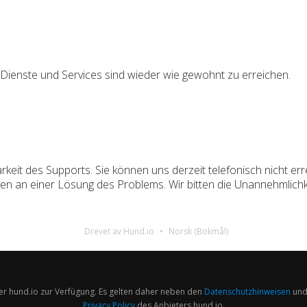
Dienste und Services sind wieder wie gewohnt zu erreichen.
rkeit des Supports. Sie können uns derzeit telefonisch nicht e
en an einer Lösung des Problems. Wir bitten die Unannehmlichk
Drevet av Hund.io
Norsk (Bokmål)
er hund.io zur Verfügung. Es gelten daher neben den
Datenschutzhinweisen
und
Privacy Policy
des Anbieters hund.io.