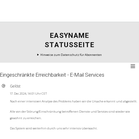
EASYNAME
STATUSSEITE
Hinweise zum Datenschutz für Abonnenten
Eingeschränkte Erreichbarkeit - E-Mail Services
Gelöst
17. Dec 2024, 14:01 Uhr CET
Nach einer intensiven Analyse des Problems haben wir die Ursache erkannt und abgestellt.
Alle von der Störung/Einschränkung betroffenen Dienste und Services sind wieder wie
gewohnt zu erreichen.
Das System wird weiterhin durch uns sehr intensiv überwacht.