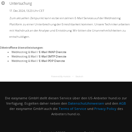
Untersuchung
17. Dec 2024, 13:23 Uhr CET
Zum aktuellen Zeitpunkt kann es bei einzelnen E-Mail Services auf der Webhosting
Plattform zu einer Unterbrechung der Erreichbarkeit kommen. Unsere Techniker arbeiten
mit Hochdruck an der Analyse und Entstörung. Wir bitten die Unannehmlichkeiten zu
entschuldigen.
3 Betroffene Dienstleistungen
:
Webhosting & Mail /
E-Mail IMAP Dienste
Webhosting & Mail /
E-Mail SMTP Dienste
Webhosting & Mail /
E-Mail POP Dienste
Powered By Hund.io
Deutsch
Die easyname GmbH stellt diesen Service über den US-Anbieter hund.io zur
Verfügung. Es gelten daher neben den
Datenschutzhinweisen
und den
AGB
der easyname GmbH auch die
Terms of Service
und
Privacy Policy
des
Anbieters hund.io.