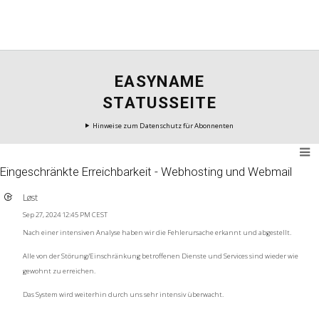
EASYNAME
STATUSSEITE
Hinweise zum Datenschutz für Abonnenten
Eingeschränkte Erreichbarkeit - Webhosting und Webmail
Løst
Sep 27, 2024 12:45 PM CEST
Nach einer intensiven Analyse haben wir die Fehlerursache erkannt und abgestellt.
Alle von der Störung/Einschränkung betroffenen Dienste und Services sind wieder wie
gewohnt zu erreichen.
Das System wird weiterhin durch uns sehr intensiv überwacht.