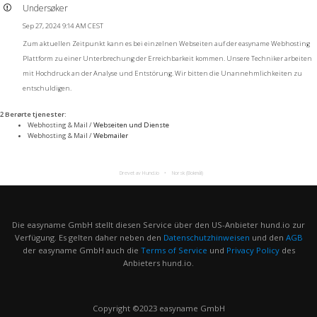
Undersøker
Sep 27, 2024 9:14 AM CEST
Zum aktuellen Zeitpunkt kann es bei einzelnen Webseiten auf der easyname Webhosting
Plattform zu einer Unterbrechung der Erreichbarkeit kommen. Unsere Techniker arbeiten
mit Hochdruck an der Analyse und Entstörung. Wir bitten die Unannehmlichkeiten zu
entschuldigen.
2 Berørte tjenester
:
Webhosting & Mail /
Webseiten und Dienste
Webhosting & Mail /
Webmailer
Drevet av Hund.io
Norsk (Bokmål)
Die easyname GmbH stellt diesen Service über den US-Anbieter hund.io zur
Verfügung. Es gelten daher neben den
Datenschutzhinweisen
und den
AGB
der easyname GmbH auch die
Terms of Service
und
Privacy Policy
des
Anbieters hund.io.
Copyright ©2023 easyname GmbH