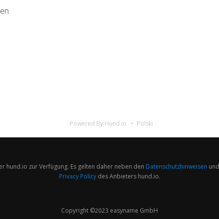
en.
Powered By Hund.io
Polski
er hund.io zur Verfügung. Es gelten daher neben den
Datenschutzhinweisen
und
Privacy Policy
des Anbieters hund.io.
Copyright ©2023 easyname GmbH