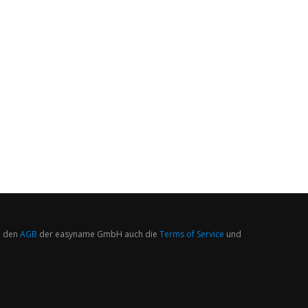
 den
AGB
der easyname GmbH auch die
Terms of Service
und