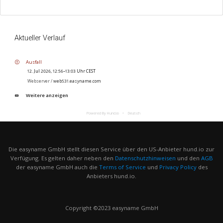
Aktueller Verlauf
Ausfall
12. Jul 2026, 12:56–13:03 Uhr CEST
Webserver /
web531.easyname.com
Weitere anzeigen
Powered By Hund.io
Deutsch
Die easyname GmbH stellt diesen Service über den US-Anbieter hund.io zur
Verfügung. Es gelten daher neben den
Datenschutzhinweisen
und den
AGB
der easyname GmbH auch die
Terms of Service
und
Privacy Policy
des
Anbieters hund.io.
Copyright ©2023 easyname GmbH