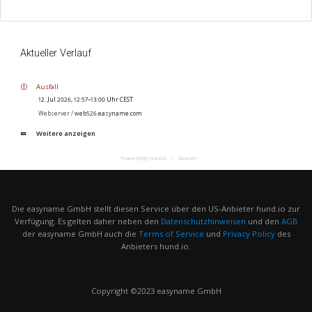
Aktueller Verlauf
Ausfall
12. Jul 2026, 12:57–13:00 Uhr CEST
Webserver /
web526.easyname.com
Weitere anzeigen
Powered By Hund.io
Deutsch
Die easyname GmbH stellt diesen Service über den US-Anbieter hund.io zur
Verfügung. Es gelten daher neben den
Datenschutzhinweisen
und den
AGB
der easyname GmbH auch die
Terms of Service
und
Privacy Policy
des
Anbieters hund.io.
Copyright ©2023 easyname GmbH