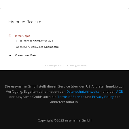
Histórico Recente
Interrupção
Jul 12, 2026 12:57 PM–12:59 PM CEST
Webserver /
web523.easyname.com
Visualizar Mais
Fornecido por Hund.io
Português (Brasil)
Die easyname GmbH stellt diesen Service über den US-Anbieter hund.io zur
Verfügung. Es gelten daher neben den
Datenschutzhinweisen
und den
AGB
der easyname GmbH auch die
Terms of Service
und
Privacy Policy
des
Anbieters hund.io.
Copyright ©2023 easyname GmbH