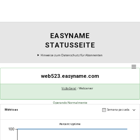
EASYNAME
STATUSSEITE
Hinweise zum Datenschutz für Abonnenten
web523.easyname.com
Visão Geral
Webserver
Operando Normalmente
Métricas
Semana passada.
Percent Uptime
100