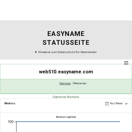
EASYNAME
STATUSSEITE
Hinweise zum Datenschutz für Abonnenten
web510.easyname.com
Overview
Webserver
Operating Normally
Metrics
Past Week
Percent Uptime
100