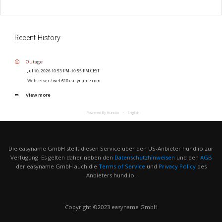
Recent History
Outage
Jul 10, 2026 10:53 PM–10:55 PM CEST
Webserver /
web510.easyname.com
View more
Powered By Hund.io
English
Die easyname GmbH stellt diesen Service über den US-Anbieter hund.io zur
Verfügung. Es gelten daher neben den
Datenschutzhinweisen
und den
AGB
der easyname GmbH auch die
Terms of Service
und
Privacy Policy
des
Anbieters hund.io.
Copyright ©2023 easyname GmbH