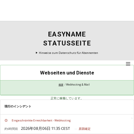
EASYNAME
STATUSSEITE
Hinweise zum Datenschutz für Abonnenten
Webseiten und Dienste
概要
Webhosting & Mail
正常に稼働しています。
現行のインシデント
Eingeschränkte Erreichbarkeit - Webhosting
約6時間前
原因確定