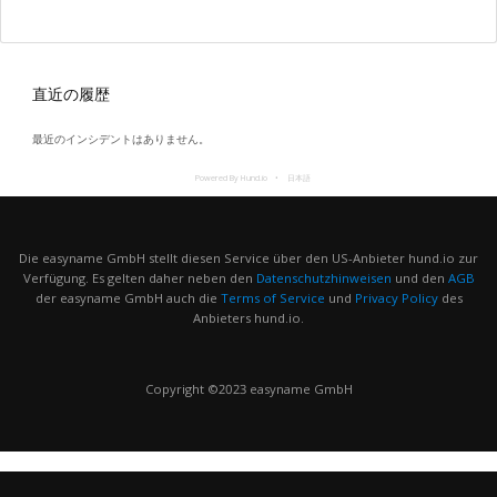
直近の履歴
最近のインシデントはありません。
Powered By Hund.io
日本語
Die easyname GmbH stellt diesen Service über den US-Anbieter hund.io zur
Verfügung. Es gelten daher neben den
Datenschutzhinweisen
und den
AGB
der easyname GmbH auch die
Terms of Service
und
Privacy Policy
des
Anbieters hund.io.
Copyright ©2023 easyname GmbH