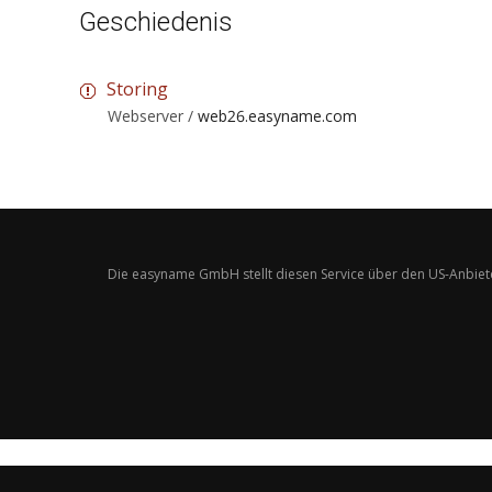
Geschiedenis
Storing
Webserver /
web26.easyname.com
Die easyname GmbH stellt diesen Service über den US-Anbiet