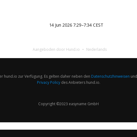
14 Jun 2026 7:29–7:34 CEST
Aangeboden door Hund.io
Nederlands
er hund.io zur Verfügung. Es gelten daher neben den
Datenschutzhinweisen
und
Privacy Policy
des Anbieters hund.io.
Copyright ©2023 easyname GmbH