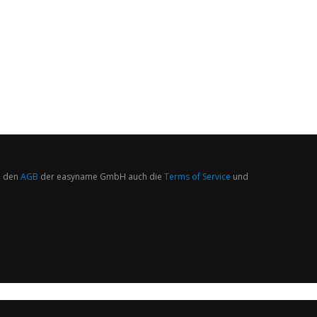
 den
AGB
der easyname GmbH auch die
Terms of Service
und