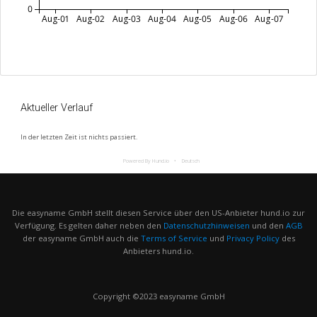
0
Aug-01
Aug-02
Aug-03
Aug-04
Aug-05
Aug-06
Aug-07
Aktueller Verlauf
In der letzten Zeit ist nichts passiert.
Powered By Hund.io
Deutsch
Die easyname GmbH stellt diesen Service über den US-Anbieter hund.io zur
Verfügung. Es gelten daher neben den
Datenschutzhinweisen
und den
AGB
der easyname GmbH auch die
Terms of Service
und
Privacy Policy
des
Anbieters hund.io.
Copyright ©2023 easyname GmbH