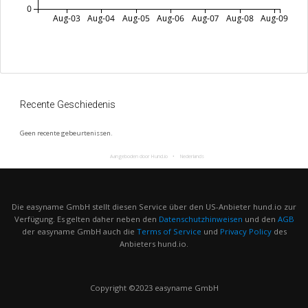
0
Aug-03
Aug-04
Aug-05
Aug-06
Aug-07
Aug-08
Aug-09
Recente Geschiedenis
Geen recente gebeurtenissen.
Aangeboden door Hund.io
Nederlands
Die easyname GmbH stellt diesen Service über den US-Anbieter hund.io zur
Verfügung. Es gelten daher neben den
Datenschutzhinweisen
und den
AGB
der easyname GmbH auch die
Terms of Service
und
Privacy Policy
des
Anbieters hund.io.
Copyright ©2023 easyname GmbH