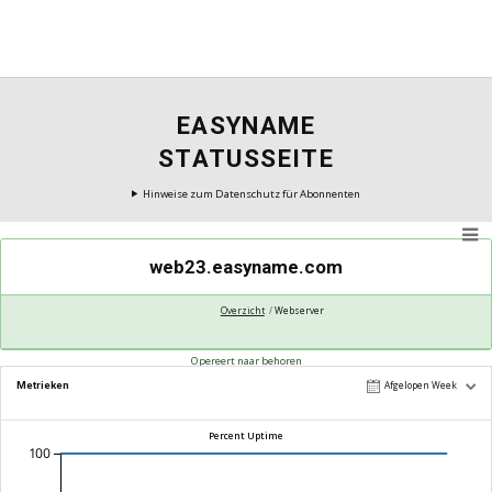
EASYNAME
STATUSSEITE
Hinweise zum Datenschutz für Abonnenten
web23.easyname.com
Overzicht
Webserver
Opereert naar behoren
Metrieken
Afgelopen Week
Percent Uptime
100