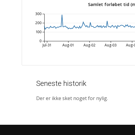
Samlet forløbet tid (
300
200
100
0
Jul-31
Aug-01
Aug-02
Aug-03
Aug-
Seneste historik
Der er ikke sket noget for nylig.