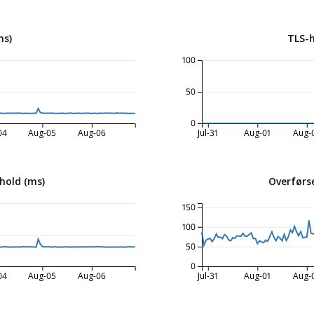
ms)
TLS-
100
50
0
04
Aug-05
Aug-06
Jul-31
Aug-01
Aug-
hold (ms)
Overførse
150
100
50
0
04
Aug-05
Aug-06
Jul-31
Aug-01
Aug-