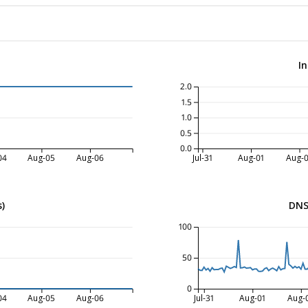
I
2.0
1.5
1.0
0.5
0.0
04
Aug-05
Aug-06
Jul-31
Aug-01
Aug-
)
DNS
100
50
0
04
Aug-05
Aug-06
Jul-31
Aug-01
Aug-