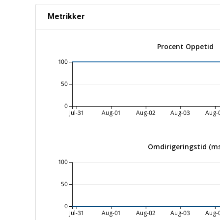
Metrikker
Procent Oppetid
100
50
0
Jul-31
Aug-01
Aug-02
Aug-03
Aug-
Omdirigeringstid (ms
100
50
0
Jul-31
Aug-01
Aug-02
Aug-03
Aug-