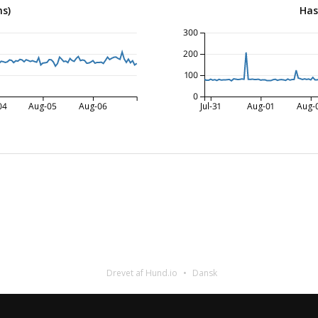
ms)
Has
300
200
100
0
04
Aug-05
Aug-06
Jul-31
Aug-01
Aug-
Drevet af Hund.io
Dansk