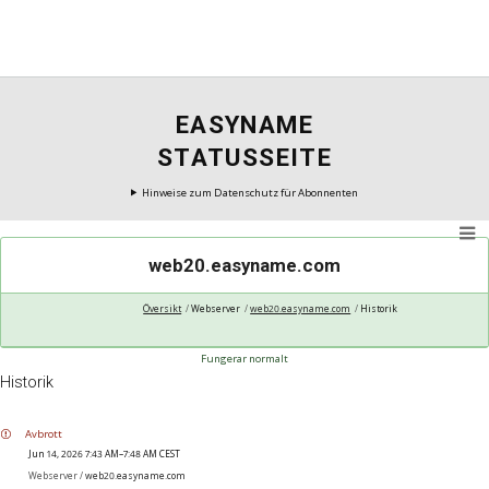
EASYNAME
STATUSSEITE
Hinweise zum Datenschutz für Abonnenten
web20.easyname.com
Översikt
Webserver
web20.easyname.com
Historik
Fungerar normalt
Historik
Avbrott
Jun 14, 2026 7:43 AM–7:48 AM CEST
Webserver /
web20.easyname.com