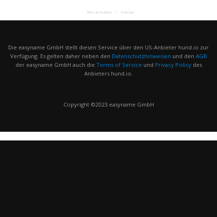
Drivs av Hund.io
Svenska
Die easyname GmbH stellt diesen Service über den US-Anbieter hund.io zur
Verfügung. Es gelten daher neben den
Datenschutzhinweisen
und den
AGB
der easyname GmbH auch die
Terms of Service
und
Privacy Policy
des
Anbieters hund.io.
Copyright ©2023 easyname GmbH