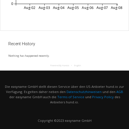
0
Aug-02
Aug-03
Aug-04
Aug-05
Aug-06
Aug-07
Aug-08
Recent History
Nothing has happened recently.
Powered By Hund.io
English
Die easyname GmbH stellt diesen Service über den US-Anbieter hund.io zur
Verfügung. Es gelten daher neben den
Datenschutzhinweisen
und den
AGB
der easyname GmbH auch die
Terms of Service
und
Privacy Policy
des
Anbieters hund.io.
Copyright ©2023 easyname GmbH