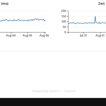
 (ms)
Zeit
200
150
100
50
0
Aug-04
Aug-05
Aug-06
Jul-31
Aug-01
Powered By Hund.io
Deutsch