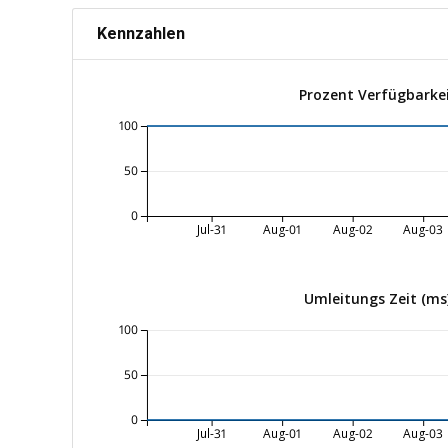
Kennzahlen
Prozent Verfügbarke
100
50
0
Jul-31
Aug-01
Aug-02
Aug-03
Umleitungs Zeit (ms
100
50
0
Jul-31
Aug-01
Aug-02
Aug-03