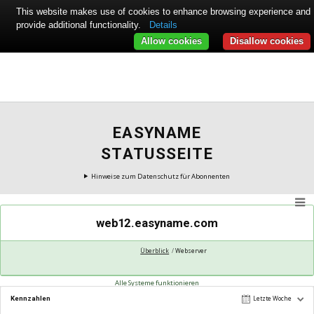
This website makes use of cookies to enhance browsing experience and
provide additional functionality.
Details
Allow cookies
Disallow cookies
EASYNAME
STATUSSEITE
Hinweise zum Datenschutz für Abonnenten
web12.easyname.com
Überblick
Webserver
Alle Systeme funktionieren
Kennzahlen
Letzte Woche