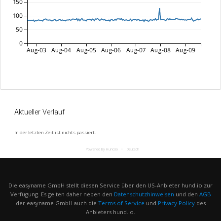
150
100
50
0
Aug-03
Aug-04
Aug-05
Aug-06
Aug-07
Aug-08
Aug-09
Aktueller Verlauf
In der letzten Zeit ist nichts passiert.
Powered By Hund.io
Deutsch
Die easyname GmbH stellt diesen Service über den US-Anbieter hund.io zur
Verfügung. Es gelten daher neben den
Datenschutzhinweisen
und den
AGB
der easyname GmbH auch die
Terms of Service
und
Privacy Policy
des
Anbieters hund.io.