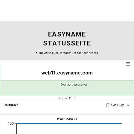
EASYNAME
STATUSSEITE
Hinweise zum Datenschutz für Abonnenten
web11.easyname.com
Oversigt
Webserver
Normal Drift
Metrikker
Sidste Uge
Procent Oppetid
100