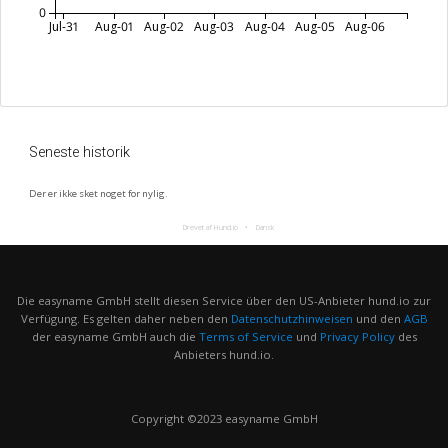
0
Jul-31
Aug-01
Aug-02
Aug-03
Aug-04
Aug-05
Aug-06
Seneste historik
Der er ikke sket noget for nylig.
Drevet af Hund.io
Dansk
Die easyname GmbH stellt diesen Service über den US-Anbieter hund.io zur
Verfügung. Es gelten daher neben den
Datenschutzhinweisen
und den
AGB
der easyname GmbH auch die
Terms of Service
und
Privacy Policy
des
Anbieters hund.io.
Copyright ©2023 easyname GmbH