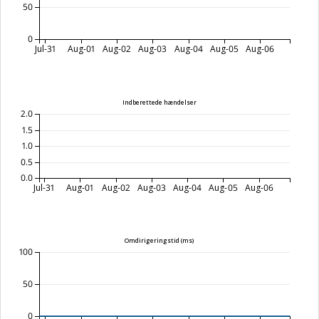
50
0
Jul-31
Aug-01
Aug-02
Aug-03
Aug-04
Aug-05
Aug-06
Indberettede hændelser
2.0
1.5
1.0
0.5
0.0
Jul-31
Aug-01
Aug-02
Aug-03
Aug-04
Aug-05
Aug-06
Omdirigeringstid (ms)
100
50
0