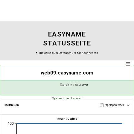
EASYNAME
STATUSSEITE
Hinweise zum Datenschutz für Abonnenten
web09.easyname.com
Overzicht
Webserver
Opereert naar behoren
Metrieken
Afgelopen Week
Percent Uptime
100