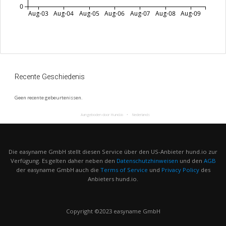
0
Aug-03
Aug-04
Aug-05
Aug-06
Aug-07
Aug-08
Aug-09
Recente Geschiedenis
Geen recente gebeurtenissen.
Aangeboden door Hund.io
Nederlands
Die easyname GmbH stellt diesen Service über den US-Anbieter hund.io zur
Verfügung. Es gelten daher neben den
Datenschutzhinweisen
und den
AGB
der easyname GmbH auch die
Terms of Service
und
Privacy Policy
des
Anbieters hund.io.
Copyright ©2023 easyname GmbH