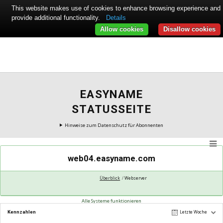
This website makes use of cookies to enhance browsing experience and
provide additional functionality.
Details
Allow cookies
Disallow cookies
EASYNAME
STATUSSEITE
Hinweise zum Datenschutz für Abonnenten
web04.easyname.com
Überblick
Webserver
Alle Systeme funktionieren
Kennzahlen
Letzte Woche