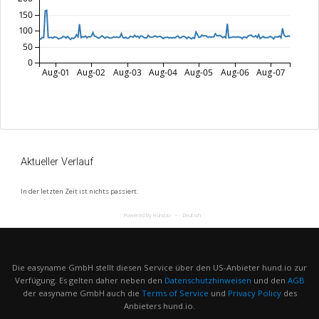
150
100
50
0
Aug-01
Aug-02
Aug-03
Aug-04
Aug-05
Aug-06
Aug-07
Aktueller Verlauf
In der letzten Zeit ist nichts passiert.
Powered By Hund.io
Deutsch
Die easyname GmbH stellt diesen Service über den US-Anbieter hund.io zur
Verfügung. Es gelten daher neben den
Datenschutzhinweisen
und den
AGB
der easyname GmbH auch die
Terms of Service
und
Privacy Policy
des
Anbieters hund.io.