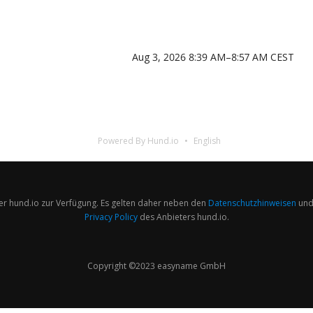
Aug 3, 2026 8:39 AM–8:57 AM CEST
Powered By Hund.io
English
er hund.io zur Verfügung. Es gelten daher neben den
Datenschutzhinweisen
und
Privacy Policy
des Anbieters hund.io.
Copyright ©2023 easyname GmbH