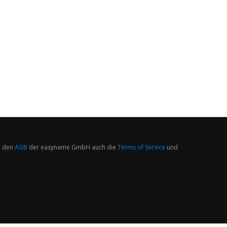
 den
AGB
der easyname GmbH auch die
Terms of Service
und